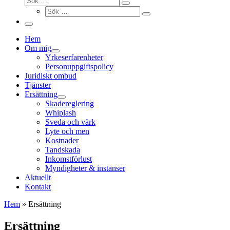
Sök
Sök
…
Sök
…
Meny
Hem
Om mig
Yrkeserfarenheter
Personuppgiftspolicy
Juridiskt ombud
Tjänster
Ersättning
Skadereglering
Whiplash
Sveda och värk
Lyte och men
Kostnader
Tandskada
Inkomstförlust
Myndigheter & instanser
Aktuellt
Kontakt
Hem
»
Ersättning
Ersättning