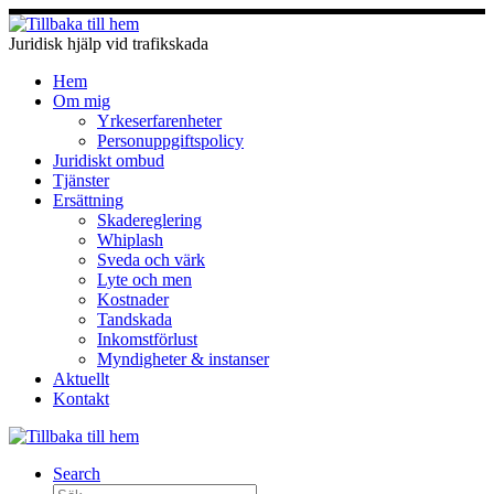
Hoppa
till
Juridisk hjälp vid trafikskada
innehåll
Hem
Om mig
Yrkeserfarenheter
Personuppgiftspolicy
Juridiskt ombud
Tjänster
Ersättning
Skadereglering
Whiplash
Sveda och värk
Lyte och men
Kostnader
Tandskada
Inkomstförlust
Myndigheter & instanser
Aktuellt
Kontakt
Search
Sök