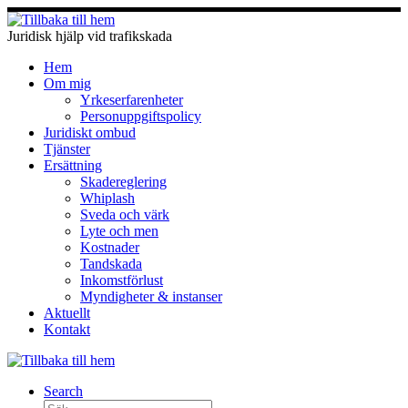
Hoppa
till
Juridisk hjälp vid trafikskada
innehåll
Hem
Om mig
Yrkeserfarenheter
Personuppgiftspolicy
Juridiskt ombud
Tjänster
Ersättning
Skadereglering
Whiplash
Sveda och värk
Lyte och men
Kostnader
Tandskada
Inkomstförlust
Myndigheter & instanser
Aktuellt
Kontakt
Search
Sök