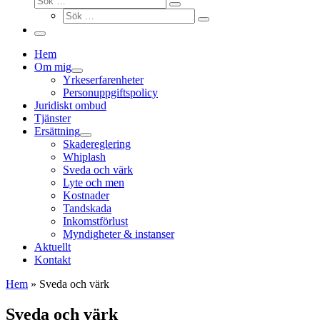
Sök
Sök
…
Sök
…
Meny
Hem
Om mig
Yrkeserfarenheter
Personuppgiftspolicy
Juridiskt ombud
Tjänster
Ersättning
Skadereglering
Whiplash
Sveda och värk
Lyte och men
Kostnader
Tandskada
Inkomstförlust
Myndigheter & instanser
Aktuellt
Kontakt
Hem
»
Sveda och värk
Sveda och värk