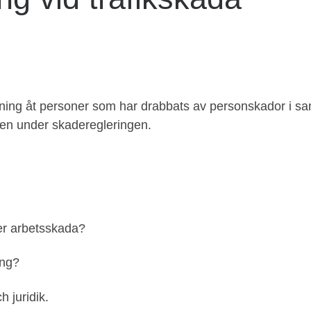
givning åt personer som har drabbats av personskador i s
en under skaderegleringen.
ler arbetsskada?
ing?
h juridik.