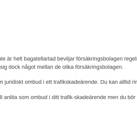
te är helt bagatellartad beviljar försäkringsbolagen reg
sig dock något mellan de olika försäkringsbolagen.
m juridiskt ombud i ett trafikskadeärende. Du kan alltid ri
l anlita som ombud i ditt trafik-skadeärende men du bör 