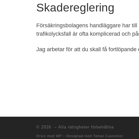
Skadereglering
Försäkringsbolagens handläggare har till 
trafikolycksfall är ofta komplicerad och på
Jag arbetar för att du skall få fortlöpan
© 2026
– Alla rättigheter förbehållna
Drivs med
WP
– Designad med
Temat Customizr