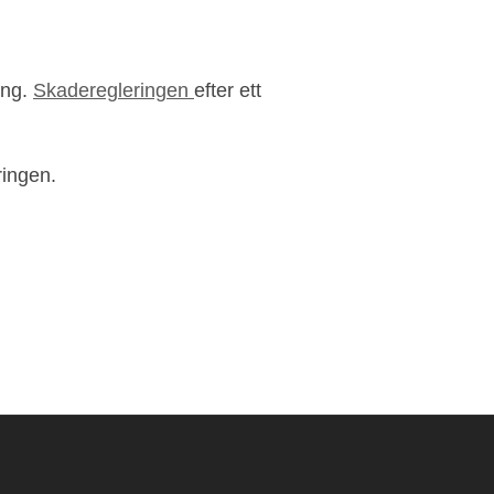
ing.
Skaderegleringen
efter ett
ringen.